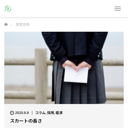
T
o
g
ホーム
安定志向
g
l
e
n
a
v
i
g
a
t
i
o
n
2020.6.9
コラム
,
採用
,
経済
スカートの長さ