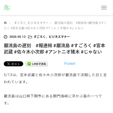
T
o
g
ホーム
すごろく
,
ビジネスマナー
巌流島の遅刻 #報連相 #巌流島 #すご
g
l
ろく #宮本武蔵 #佐々木小次郎 #アントニオ猪木 #じゃない
e
2020.05.13
すごろく
、
ビジネスマナー
n
a
巌流島の遅刻 #報連相 #巌流島 #すごろく #宮本
v
武蔵 #佐々木小次郎 #アントニオ猪木 #じゃない
i
g
Pocket
a
t
i
5/13は、宮本武蔵と佐々木小次郎が巌流島で決闘した日と言
o
われています。
n
巌流島は山口県下関市にある関門海峡に浮かぶ島の一つで
す。